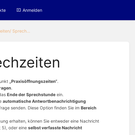
kte
Anmelden
iten/ Sprech...
echzeiten
Punkt
„Praxisöffnungszeiten“
.
tragen
.
das
Ende der Sprechstunde
ein.
ne
automatische Antwortbenachrichtigung
nfrage senden. Diese Option finden Sie im
Bereich
ung erhalten, können Sie entweder eine Nachricht
 5), oder eine
selbst verfasste Nachricht