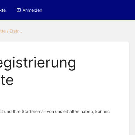
kte
Anmelden
te / Erstr...
egistrierung
te
t und Ihre Starteremail von uns erhalten haben, können
.