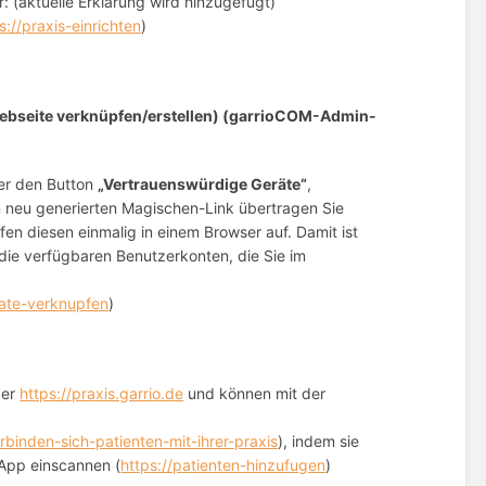
r: (aktuelle Erklärung wird hinzugefügt)
s://praxis-einrichten
)
ebseite verknüpfen/erstellen) (garrioCOM-Admin-
er den Button
„Vertrauenswürdige Geräte“
,
n neu generierten Magischen-Link übertragen Sie
fen diesen einmalig in einem Browser auf. Damit ist
die verfügbaren Benutzerkonten, die Sie im
rate-verknupfen
)
ber
https://praxis.garrio.de
und können mit der
erbinden-sich-patienten-mit-ihrer-praxis
), indem sie
-App einscannen (
https://patienten-hinzufugen
)