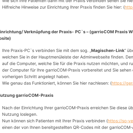
Wie sich Ihre Patienten dann mit der Praxis verbinden sehen Sie hie
Hilfreiche Hinweise zur Einrichtung Ihrer Praxis finden Sie hier: (
http
Einrichtung/ Verknüpfung der Praxis-
PC`s – (garrioCOM Praxis W
site)
Ihre Praxis-PC`s verbinden Sie mit dem sog. „
Magischen-Link
“ üb
welchen Sie in der Hauptmenüleiste der Adminwebseite finden. De
auf die Computer, welche Sie für die Praxis nutzen möchten, und ru
der Computer für Ihre garrioCOM-Praxis vorbereitet und Sie sehen 
vorherigen Schritt angelegt haben.
Wie genau das Funktioniert, können Sie hier nachlesen: (
https://ge
utzung garrioCOM-Praxis
Nach der Einrichtung Ihrer garrioCOM-Praxis erreichen Sie diese ü
Nutzung loslegen.
Nun können sich Patienten mit Ihrer Praxis verbinden (
https://so-v
einen der von Ihnen bereitgestellten QR-Codes mit der garrioCOM